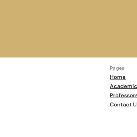
я 
 
Pages
Home
Academic
Professor
Contact U