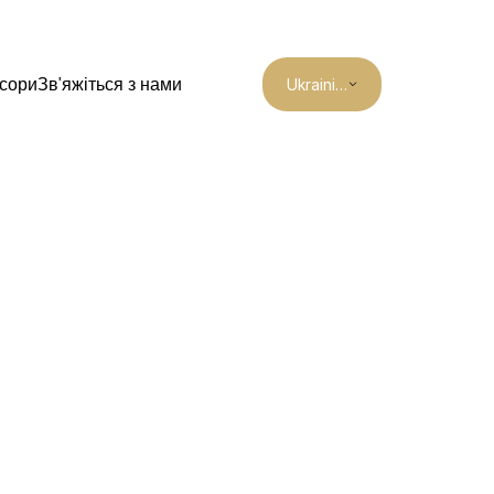
Select Language
сори
Зв'яжіться з нами
Ukrainian
лість навчання
7 місяців
т 
Особисто