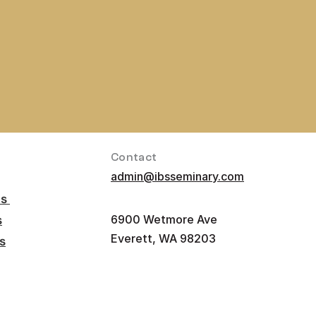
Contact 
admin@ibsseminary.com
s 
s
6900 Wetmore Ave 
Everett, WA 98203
s