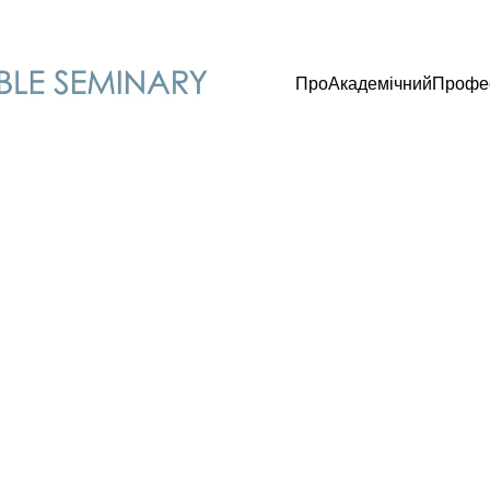
Про
Академічний
Профе
и
Трива
Форма