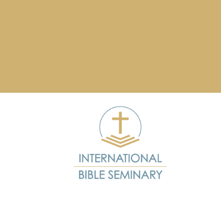
подорож
Приєднуйтесь до IBS і поглибте ваше розумінн
віри, розвивайте свої духовні та лідерські 
навички, а також готуйтеся до служіння у вашій
місцевій церкві.
Зв’яжіться з нами