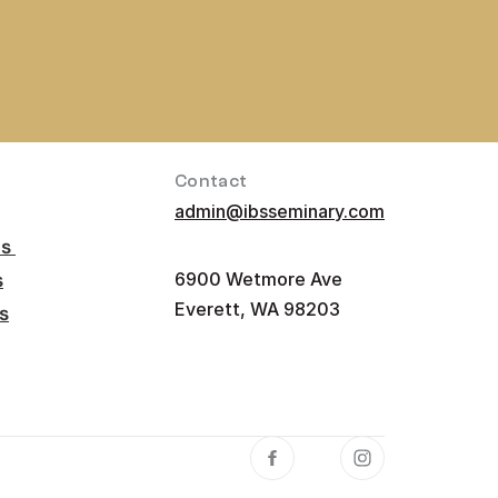
Contact 
admin@ibsseminary.com
s 
s
6900 Wetmore Ave 
Everett, WA 98203
s