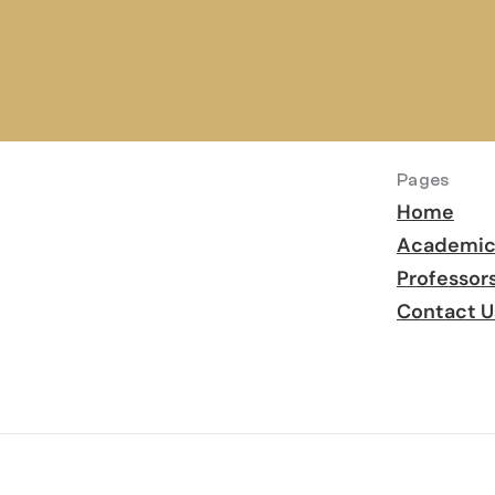
я 
 
Pages
Home
Academic
Professor
Contact U