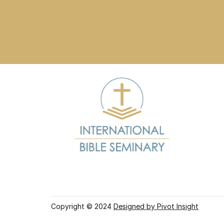
Приєднуйтесь до IBS і поглибте ваше розумінн
віри, розвивайте свої духовні та лідерські 
навички, а також готуйтеся до служіння у вашій
місцевій церкві.
Зв’яжіться з нами
Copyright © 2024 
Designed by Pivot Insight