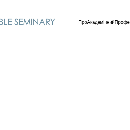
Про
Академічний
Профе