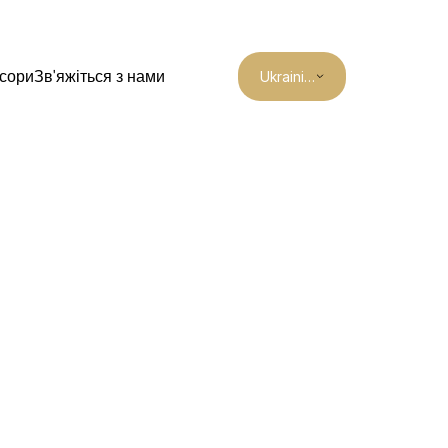
Select Language
сори
Зв'яжіться з нами
Ukrainian